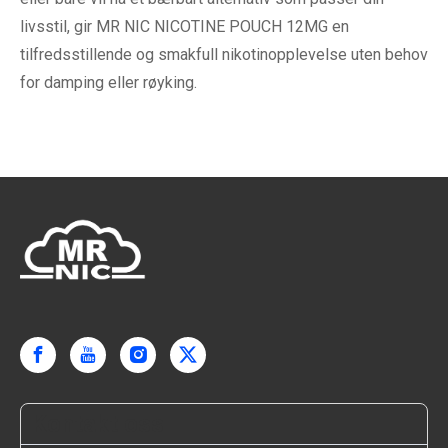
livsstil, gir MR NIC NICOTINE POUCH 12MG en
tilfredsstillende og smakfull nikotinopplevelse uten behov
for damping eller røyking.
Kontakt oss