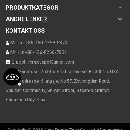
PRODUKTKATEGORI
ANDRE LENKER
KONTAKT OSS
Mr. Liu: +86-150-1358-5373

Mr. Hu: +86-136-8266-7901

E-post:
mrnicvape@gmail.com

USA-adresse: 2630 w 81st st Hialeah FL,33016, USA

Kina-adresse: 6. etasje, No.57, Zhulongtian Road,

Shuitian Community, Shiyan Street, Baoan-distriktet,
Shenzhen City, Kina