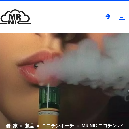
家
»
製品
»
ニコチンポーチ
»
MR NIC ニコチン パ