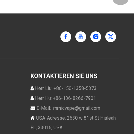
KONTAKTIEREN SIE UNS
Herr Liu: +86-150-1358-5373

Herr Hu: +86-136-8266-7901

E-Mail:
mrnicvape@gmail.com

USA-Adresse: 2630 w 81st St Hialeah

FL, 33016, USA