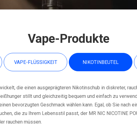
Vape-Produkte
VAPE-FLÜSSIGKEIT
NIKOTINBEUTEL
lt, die einen ausgeprägteren Nikotinschub in diskreter, rauch
ißhunger stillt und gleichzeitig bequem und einfach zu verwende
inen bevorzugten Geschmack wählen kann. Egal, ob Sie nach ein
 suchen, die zu Ihrem Lebensstil passt, der MR NIC NICOTINE P
der rauchen müssen.