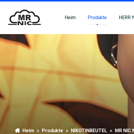
Heim
Produkte
HERR 
Heim
»
Produkte
»
NIKOTINBEUTEL
»
MR NIC 