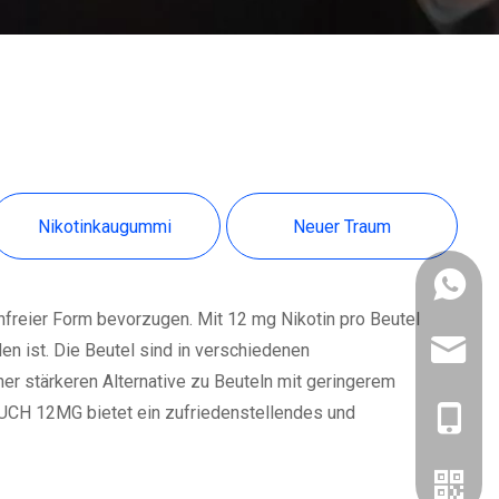
Nikotinkaugummi
Neuer Traum
+86 13
freier Form bevorzugen. Mit 12 mg Nikotin pro Beutel
n ist. Die Beutel sind in verschiedenen
mrnicv
er stärkeren Alternative zu Beuteln mit geringerem
OUCH 12MG bietet ein zufriedenstellendes und
+86-13