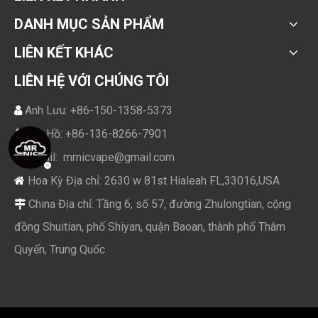
DANH MỤC SẢN PHẨM
LIÊN KẾT KHÁC
LIÊN HỆ VỚI CHÚNG TÔI
Anh Lưu: +86-150-1358-5373

Anh Hồ: +86-136-8266-7901

Email:
mrnicvape@gmail.com

Hoa Kỳ Địa chỉ: 2630 w 81st Hialeah FL,33016,USA

China Địa chỉ: Tầng 6, số 57, đường Zhulongtian, cộng

đồng Shuitian, phố Shiyan, quận Baoan, thành phố Thâm
Quyến, Trung Quốc