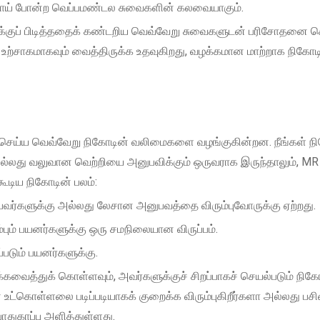
ேங்காய் போன்ற வெப்பமண்டல சுவைகளின் கலவையாகும்.
களுக்குப் பிடித்ததைக் கண்டறிய வெவ்வேறு சுவைகளுடன் பரிசோதனை ச
ற்சாகமாகவும் வைத்திருக்க உதவுகிறது, வழக்கமான மாற்றாக நிகோட
்தி செய்ய வெவ்வேறு நிகோடின் வலிமைகளை வழங்குகின்றன. நீங்கள் ந
்லது வலுவான வெற்றியை அனுபவிக்கும் ஒருவராக இருந்தாலும், MR 
ூடிய நிகோடின் பலம்:
ுபவர்களுக்கு அல்லது லேசான அனுபவத்தை விரும்புவோருக்கு ஏற்றது.
பும் பயனர்களுக்கு ஒரு சமநிலையான விருப்பம்.
படும் பயனர்களுக்கு.
வைத்துக் கொள்ளவும், அவர்களுக்குச் சிறப்பாகச் செயல்படும் நிக
ட்கொள்ளலை படிப்படியாகக் குறைக்க விரும்புகிறீர்களா அல்லது பசியை
ாதுகாப்பு அளித்துள்ளது.