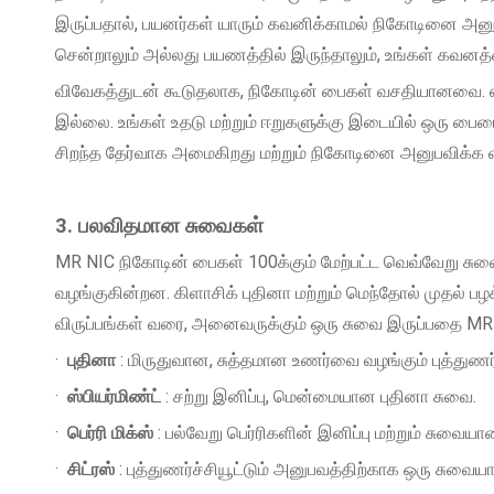
இருப்பதால், பயனர்கள் யாரும் கவனிக்காமல் நிகோடினை அனுபவ
சென்றாலும் அல்லது பயணத்தில் இருந்தாலும், உங்கள் கவனத்
விவேகத்துடன் கூடுதலாக, நிகோடின் பைகள் வசதியானவை. எத
இல்லை. உங்கள் உதடு மற்றும் ஈறுகளுக்கு இடையில் ஒரு பை
சிறந்த தேர்வாக அமைகிறது மற்றும் நிகோடினை அனுபவிக்
3. பலவிதமான சுவைகள்
MR NIC நிகோடின் பைகள் 100க்கும் மேற்பட்ட வெவ்வேறு சு
வழங்குகின்றன. கிளாசிக் புதினா மற்றும் மெந்தோல் முதல்
விருப்பங்கள் வரை, அனைவருக்கும் ஒரு சுவை இருப்பதை MR N
·
புதினா
: மிருதுவான, சுத்தமான உணர்வை வழங்கும் புத்துணர்ச்சி
·
ஸ்பியர்மிண்ட்
: சற்று இனிப்பு, மென்மையான புதினா சுவை.
·
பெர்ரி மிக்ஸ்
: பல்வேறு பெர்ரிகளின் இனிப்பு மற்றும் சுவைய
·
சிட்ரஸ்
: புத்துணர்ச்சியூட்டும் அனுபவத்திற்காக ஒரு சுவைய