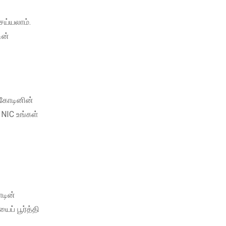
ெய்யலாம்.
ின்
ிகோடினின்
NIC உங்கள்
ோடின்
ப் பூர்த்தி