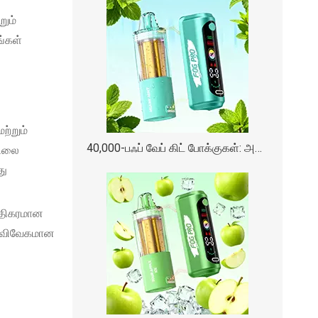
றும்
ங்கள்
ற்றும்
40,000-பஃப் வேப் கிட் போக்குகள்: அதிக திறன் கொண்ட சாதனங்கள் ஏன் பிரபலமடைந்து வருகின்றன
யிலை
து
ப்திகரமான
ிக விவேகமான