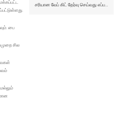
க்கப்பட்ட
சரியான வேப் கிட் தேர்வு செய்வது எப்படி: பேட்டரி ஆயுள், சுவை மற்றும் வடிவமைப்பு ஆகியவற்றில் முக்கிய அம்சங்கள்
பட்டுள்ளது.
ும். பை
ல்முறை சில
வைகள்
பவம்
ெல்லும்
கமான