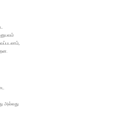
்ட
அனுபவம்
ைப்படலாம்,
்றன.
்டை
து அல்லது