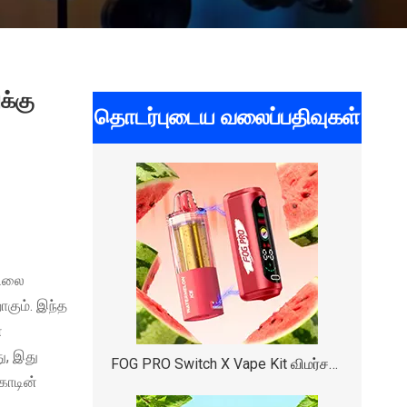
க்கு
தொடர்புடைய வலைப்பதிவுகள்
யிலை
ாகும். இந்த
ை
ு, இது
FOG PRO Switch X Vape Kit விமர்சனம்: உடை, செயல்திறன் மற்றும் வசதி
கோடின்