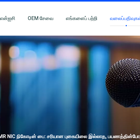
 என்ஐசி
OEM சேவை
எங்களைப் பற்றி
வலைப்பதிவுகள
MR NIC நிகோடின் பை: சரியான புகையிலை இல்லாத, பயணத்தின்போத