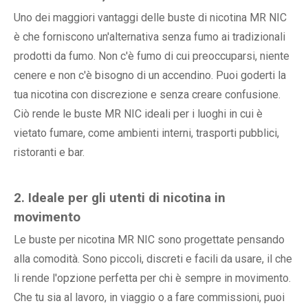
Uno dei maggiori vantaggi delle buste di nicotina MR NIC
è che forniscono un'alternativa senza fumo ai tradizionali
prodotti da fumo. Non c'è fumo di cui preoccuparsi, niente
cenere e non c'è bisogno di un accendino. Puoi goderti la
tua nicotina con discrezione e senza creare confusione.
Ciò rende le buste MR NIC ideali per i luoghi in cui è
vietato fumare, come ambienti interni, trasporti pubblici,
ristoranti e bar.
2. Ideale per gli utenti di nicotina in
movimento
Le buste per nicotina MR NIC sono progettate pensando
alla comodità. Sono piccoli, discreti e facili da usare, il che
li rende l'opzione perfetta per chi è sempre in movimento.
Che tu sia al lavoro, in viaggio o a fare commissioni, puoi