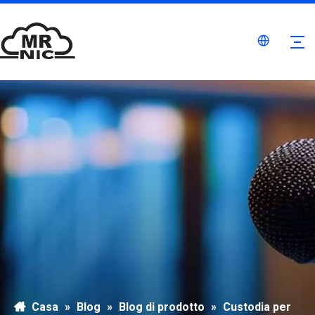
Casa
»
Blog
»
Blog di prodotto
»
Custodia per