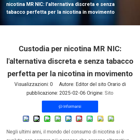
nicotina MR NIC: l'alternativa discreta e senza
tabacco perfetta per la nicotina in movimento
Custodia per nicotina MR NIC:
l'alternativa discreta e senza tabacco
perfetta per la nicotina in movimento
Visualizzazioni:
0
Autore: Editor del sito Orario di
pubblicazione: 2025-02-06 Origine:
Sito
Informarsi
Negli ultimi anni, il mondo del consumo di nicotina si è