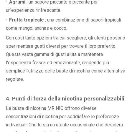
·
Agrumi
: un sapore piccante e piccante per
un'esperienza rinfrescante.
·
Frutta tropicale
: una combinazione di sapori tropicali
come mango, ananas e cocco.
Con così tante opzioni tra cui scegliere, gli utenti possono
sperimentare gusti diversi per trovare il loro preferito.
Questa vasta gamma di gusti aiuta a mantenere
l'esperienza fresca ed emozionante, rendendo più
semplice l'utilizzo delle buste di nicotina come alternativa
regolare.
4. Punti di forza della nicotina personalizzabili
Le buste di nicotina MR NIC offrono diverse
concentrazioni di nicotina per soddisfare le preferenze
individuali. Che tu sia un utente occasionale che desidera