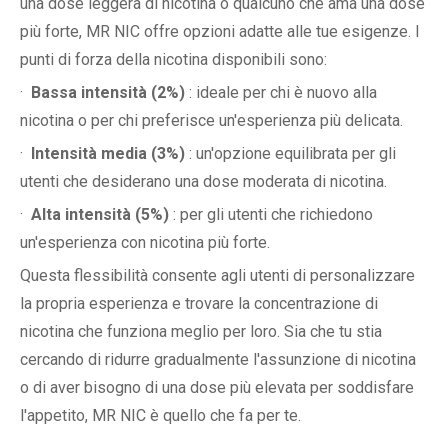
una dose leggera di nicotina o qualcuno che ama una dose
più forte, MR NIC offre opzioni adatte alle tue esigenze. I
punti di forza della nicotina disponibili sono:
·
Bassa intensità (2%)
: ideale per chi è nuovo alla
nicotina o per chi preferisce un'esperienza più delicata.
·
Intensità media (3%)
: un'opzione equilibrata per gli
utenti che desiderano una dose moderata di nicotina.
·
Alta intensità (5%)
: per gli utenti che richiedono
un'esperienza con nicotina più forte.
Questa flessibilità consente agli utenti di personalizzare
la propria esperienza e trovare la concentrazione di
nicotina che funziona meglio per loro. Sia che tu stia
cercando di ridurre gradualmente l'assunzione di nicotina
o di aver bisogno di una dose più elevata per soddisfare
l'appetito, MR NIC è quello che fa per te.