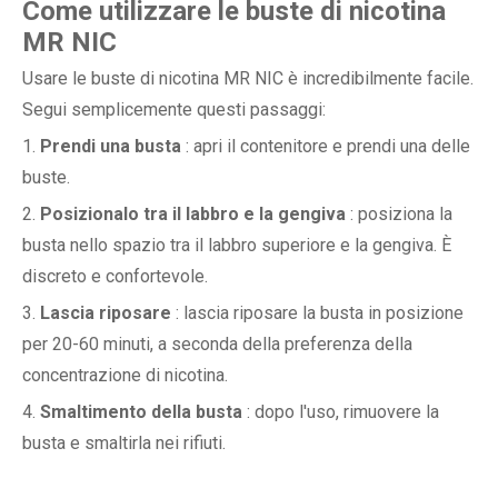
Come utilizzare le buste di nicotina
MR NIC
Usare le buste di nicotina MR NIC è incredibilmente facile.
Segui semplicemente questi passaggi:
1.
Prendi una busta
: apri il contenitore e prendi una delle
buste.
2.
Posizionalo tra il labbro e la gengiva
: posiziona la
busta nello spazio tra il labbro superiore e la gengiva. È
discreto e confortevole.
3.
Lascia riposare
: lascia riposare la busta in posizione
per 20-60 minuti, a seconda della preferenza della
concentrazione di nicotina.
4.
Smaltimento della busta
: dopo l'uso, rimuovere la
busta e smaltirla nei rifiuti.