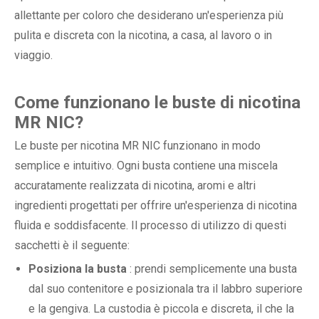
allettante per coloro che desiderano un'esperienza più
pulita e discreta con la nicotina, a casa, al lavoro o in
viaggio.
Come funzionano le buste di nicotina
MR NIC?
Le buste per nicotina MR NIC funzionano in modo
semplice e intuitivo. Ogni busta contiene una miscela
accuratamente realizzata di nicotina, aromi e altri
ingredienti progettati per offrire un'esperienza di nicotina
fluida e soddisfacente. Il processo di utilizzo di questi
sacchetti è il seguente:
Posiziona la busta
: prendi semplicemente una busta
dal suo contenitore e posizionala tra il labbro superiore
e la gengiva. La custodia è piccola e discreta, il che la