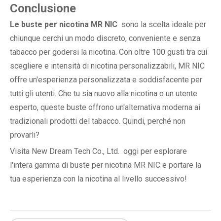
Conclusione
Le buste per nicotina MR NIC
sono la scelta ideale per
chiunque cerchi un modo discreto, conveniente e senza
tabacco per godersi la nicotina. Con oltre 100 gusti tra cui
scegliere e intensità di nicotina personalizzabili, MR NIC
offre un'esperienza personalizzata e soddisfacente per
tutti gli utenti. Che tu sia nuovo alla nicotina o un utente
esperto, queste buste offrono un'alternativa moderna ai
tradizionali prodotti del tabacco. Quindi, perché non
provarli?
Visita
New Dream Tech Co., Ltd.
oggi per esplorare
l'intera gamma di buste per nicotina MR NIC e portare la
tua esperienza con la nicotina al livello successivo!