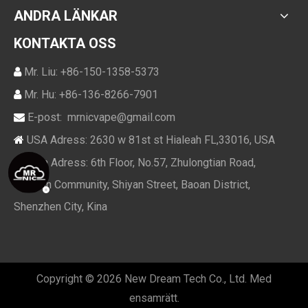
ANDRA LÄNKAR
KONTAKTA OSS
Mr. Liu: +86-150-1358-5373

Mr. Hu: +86-136-8266-7901

E-post:
mrnicvape@gmail.com

USA Adress: 2630 w 81st st Hialeah FL,33016, USA

Kina Adress: 6th Floor, No.57, Zhulongtian Road,

Shuitian Community, Shiyan Street, Baoan District,
Shenzhen City, Kina
Copyright ©
2026
New Dream Tech Co., Ltd. Med
ensamrätt.