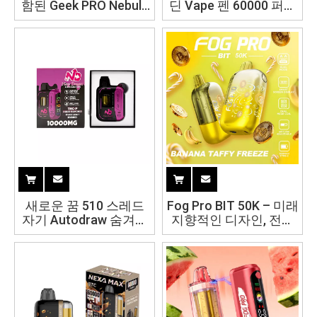
함된 Geek PRO Nebula
딘 Vape 펜 60000 퍼프
듀얼 모드 클리어 탱크
오리지널 미국산
Vape
새로운 꿈 510 스레드
Fog Pro BIT 50K – 미래
자기 Autodraw 숨겨진
지향적인 디자인, 전설
빈 Vape 펜 5ML-10ML
적인 성능, 35,000 퍼프
cartbox
파워