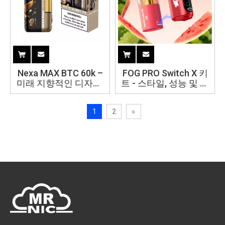
Nexa MAX BTC 60k –
FOG PRO Switch X 키
미래 지향적인 디자인,
트 - 스타일, 성능 및 편
전설적인 성능, 60,000
의성으로 Vaping을 재
퍼프 파워
정의합니다.
1
2
»
50mg/mL(5%) 니코틴
강도