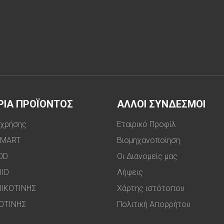
ΡΙΑ ΠΡΟΪΟΝΤΟΣ
ΑΛΛΟΙ ΣΥΝΔΕΣΜΟΙ
 χρήσης
Εταιρικό Προφίλ
SMART
Βιομηχανοποίηση
OD
Οι Διανομείς μας
UID
Λήψεις
ΙΚΟΤΙΝΗΣ
Χάρτης ιστότοπου
ΟΤΙΝΗΣ
Πολιτική Απορρήτου