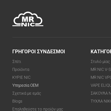
ΓΡΗΓΟΡΟΙ ΣΥΝΔΕΣΜΟΙ
ΚΑΤΗΓΟ
Σπίτι
Στυλό μίας
Προϊόντα
MR NIC V-
ΚΥΡΙΕ NIC
MR NIC VP
Υπηρεσία OEM
VAPE ELIQ
Σχετικά με εμάς
ΣΑΚΟΥΛΑ Ν
Blogs
ΤΥΧΛΑ ΝΙΚ
Επαληθεύστε το προϊόν μας