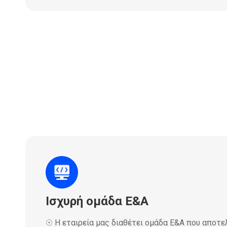
Ισχυρή ομάδα Ε&Α
☉ Η εταιρεία μας διαθέτει ομάδα Ε&Α που αποτε