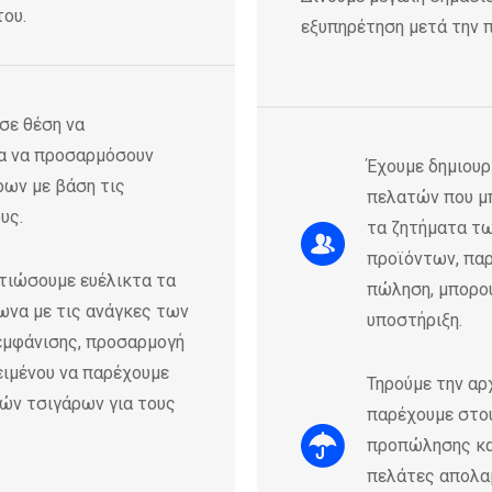
του.
εξυπηρέτηση μετά την 
 σε θέση να
ια να προσαρμόσουν
Έχουμε δημιουρ
ρων με βάση τις
πελατών που μπ
υς.
τα ζητήματα τω
προϊόντων, παρ
τιώσουμε ευέλικτα τα
πώληση, μπορού
να με τις ανάγκες των
υποστήριξη.
 εμφάνισης, προσαρμογή
ειμένου να παρέχουμε
Τηρούμε την αρ
ών τσιγάρων για τους
παρέχουμε στο
προπώλησης και
πελάτες απολαμ