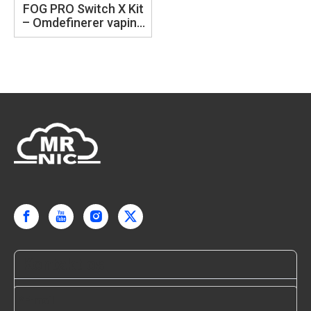
FOG PRO Switch X Kit
– Omdefinerer vaping
med stil, ydeevne og
bekvemmelighed
40000PUFFS
Kontakt os