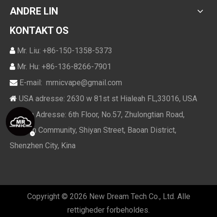
ANDRE LIN
KONTAKT OS
Mr. Liu: +86-150-1358-5373

Mr. Hu: +86-136-8266-7901

E-mail:
mrnicvape@gmail.com

USA adresse: 2630 w 81st st Hialeah FL,33016, USA

Kina Adresse: 6th Floor, No.57, Zhulongtian Road,

Shuitian Community, Shiyan Street, Baoan District,
Shenzhen City, Kina
Copyright ©
2026
New Dream Tech Co., Ltd. Alle
rettigheder forbeholdes.